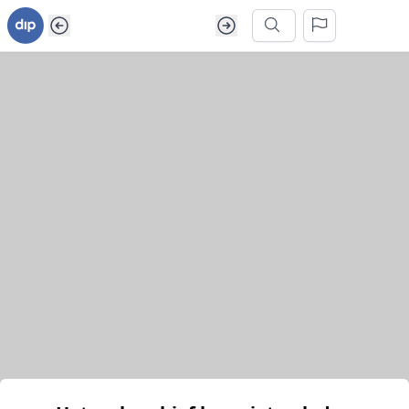
Ga naar inhoud van webarchief
Zoek in dit webarchief
Het webarchief kon niet geladen worden.