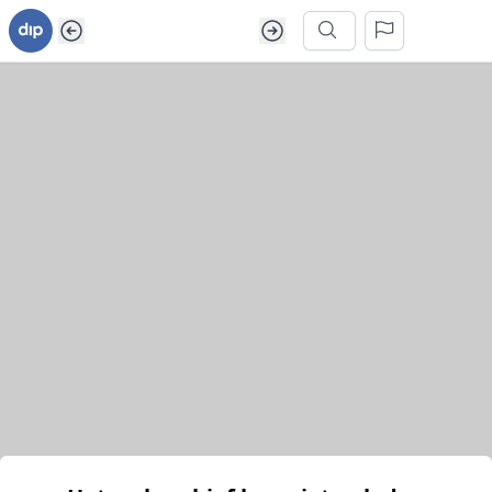
Ga naar inhoud van webarchief
Zoek in dit webarchief
Het webarchief kon niet geladen worden.