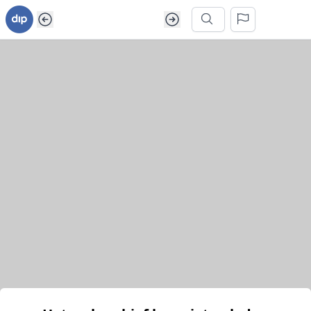
Ga naar inhoud van webarchief
Zoek in dit webarchief
Het webarchief kon niet geladen worden.