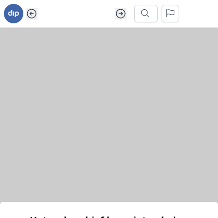
Ga naar inhoud van webarchief
Zoek in dit webarchief
Het webarchief kon niet geladen worden.