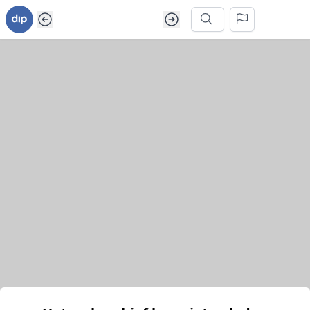
Ga naar inhoud van webarchief
Zoek in dit webarchief
Het webarchief kon niet geladen worden.