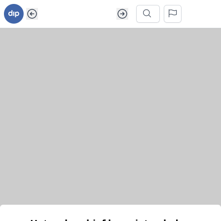
Ga naar inhoud van webarchief
Zoek in dit webarchief
Het webarchief kon niet geladen worden.